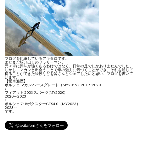
ブログを執筆しているアキタロです。
まだまだ駆け出しのサラリーマン。
元々車に興味が強くあるわけではなく、日常の足でしかありませんでした。
しかし、マカンと出会うことで車の魅力に気づくことができ、それを通じて
得ることができた経験などを皆さんとシェアしたいと思い、ブログを書いて
います。
【愛車遍歴】
ポルシェ マカン ベースグレード（MY2019）2019~2020
↓
フィアット 500Xスポーツ(MY2020)
2020～2023
↓
ポルシェ 718ボクスターGTS4.0（MY2023）
2023～
です。