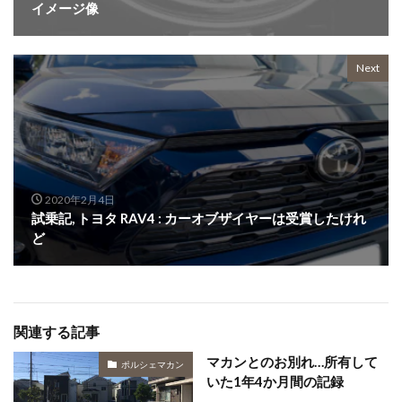
イメージ像
Next
2020年2月4日
試乗記, トヨタ RAV4 : カーオブザイヤーは受賞したけれ
ど
関連する記事
マカンとのお別れ…所有して
ポルシェマカン
いた1年4か月間の記録