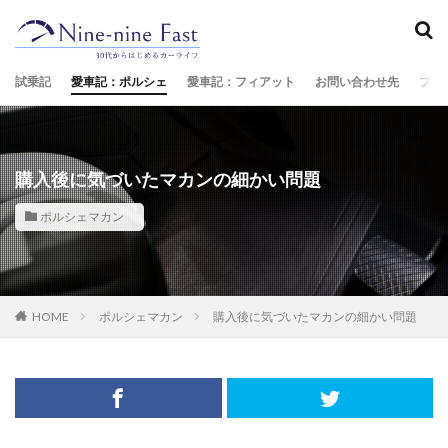
試乗記
愛車記：ポルシェ
愛車記：フィアット
お問い合わせ先
プロ
購入後に気づいたマカンの細かい問題
ポルシェマカン
HOME
ポルシェマカン
購入後に気づいたマカンの細かい問題