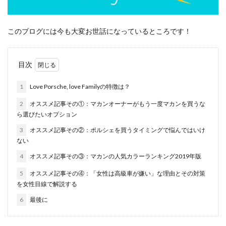
このブログには今も大変お世話になっているところです！
目次
1
Love Porsche, love Familyの特徴は？
2
オススメ記事その①：マカンオーナーがもう一度マカンを買うな
ら選びたいオプション
3
オススメ記事その②：ポルシェを買うタイミングで悩んではいけ
ない
4
オススメ記事その③：マカンの人気カラーランキング2019年版
5
オススメ記事その④：「女性は高級車が嫌い」な理由とその対策
を女性目線で解説する
6
最後に