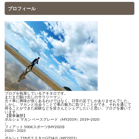
プロフィール
ブログを執筆しているアキタロです。
まだまだ駆け出しのサラリーマン。
元々車に興味が強くあるわけではなく、日常の足でしかありませんでした。
しかし、マカンと出会うことで車の魅力に気づくことができ、それを通じて
得ることができた経験などを皆さんとシェアしたいと思い、ブログを書いて
います。
【愛車遍歴】
ポルシェ マカン ベースグレード（MY2019）2019~2020
↓
フィアット 500Xスポーツ(MY2020)
2020～2023
↓
ポルシェ 718ボクスターGTS4.0（MY2023）