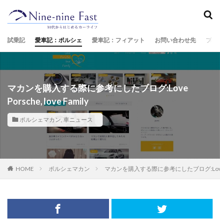
試乗記
愛車記：ポルシェ
愛車記：フィアット
お問い合わせ先
プロ
マカンを購入する際に参考にしたブログ:Love
Porsche, love Family
ポルシェマカン
,
車ニュース
HOME
ポルシェマカン
マカンを購入する際に参考にしたブログ:Love Pors